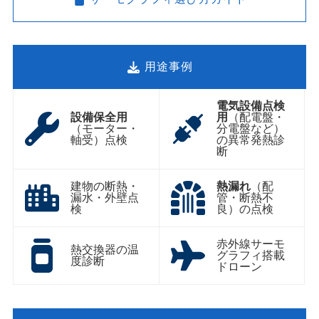
用途事例
電気設備点検
設備保全用
用
（配電盤・
（モーター・
分電盤など）
軸受）点検
の異常発熱診
断
建物の断熱・
熱漏れ
（配
漏水・外壁点
管・断熱不
検
良）の点検
赤外線サーモ
熱交換器の温
グラフィ搭載
度診断
ドローン