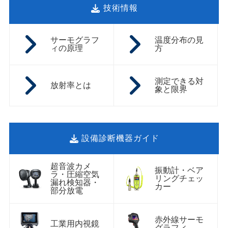
技術情報
サーモグラフ
温度分布の見
ィの原理
方
測定できる対
放射率とは
象と限界
設備診断機器ガイド
超音波カメ
振動計・ベア
ラ・圧縮空気
リングチェッ
漏れ検知器・
カー
部分放電
赤外線サーモ
工業用内視鏡
グラフィ